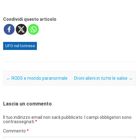
Condividi questo articolo
UFO nel torinese
Post navigation
←
RODS e mondo paranormale
Droni alieni in tutte le salse
→
Lascia un commento
Il tuo indirizzo email non sarà pubblicato.
I campi obbligatori sono
contrassegnati
*
Commento
*