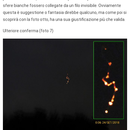
sfere bianche fossero collegate da un filo invisibile. Ovviamente
questa è suggestione o fantasia direbbe qualcuno, ma come poi si
scoprirà con la foto otto, ha una sua giustificazione più che valida.
Ulteriore conferma (foto 7)