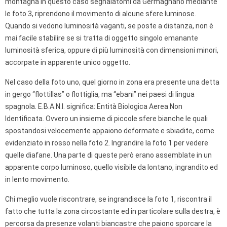
montagna in questo caso segnalatomi da Germagnano mediante
le foto 3, riprendono il movimento di alcune sfere luminose.
Quando si vedono luminosità vaganti, se poste a distanza, non è
mai facile stabilire se si tratta di oggetto singolo emanante
luminosità sferica, oppure di più luminosità con dimensioni minori,
accorpate in apparente unico oggetto.
Nel caso della foto uno, quel giorno in zona era presente una detta
in gergo “flottillas” o flottiglia, ma “ebani” nei paesi di lingua
spagnola. E.B.A.N.I. significa: Entità Biologica Aerea Non
Identificata. Ovvero un insieme di piccole sfere bianche le quali
spostandosi velocemente appaiono deformate e sbiadite, come
evidenziato in rosso nella foto 2. Ingrandire la foto 1 per vedere
quelle diafane. Una parte di queste però erano assemblate in un
apparente corpo luminoso, quello visibile da lontano, ingrandito ed
in lento movimento.
Chi meglio vuole riscontrare, se ingrandisce la foto 1, riscontra il
fatto che tutta la zona circostante ed in particolare sulla destra, è
percorsa da presenze volanti biancastre che paiono sporcare la