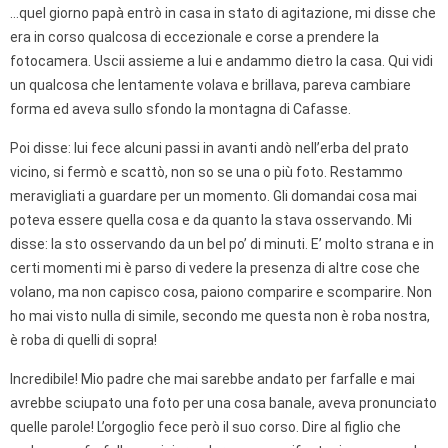
…quel giorno papà entrò in casa in stato di agitazione, mi disse che
era in corso qualcosa di eccezionale e corse a prendere la
fotocamera. Uscii assieme a lui e andammo dietro la casa. Qui vidi
un qualcosa che lentamente volava e brillava, pareva cambiare
forma ed aveva sullo sfondo la montagna di Cafasse.
Poi disse: lui fece alcuni passi in avanti andò nell’erba del prato
vicino, si fermò e scattò, non so se una o più foto. Restammo
meravigliati a guardare per un momento. Gli domandai cosa mai
poteva essere quella cosa e da quanto la stava osservando. Mi
disse: la sto osservando da un bel po’ di minuti. E’ molto strana e in
certi momenti mi è parso di vedere la presenza di altre cose che
volano, ma non capisco cosa, paiono comparire e scomparire. Non
ho mai visto nulla di simile, secondo me questa non è roba nostra,
è roba di quelli di sopra!
Incredibile! Mio padre che mai sarebbe andato per farfalle e mai
avrebbe sciupato una foto per una cosa banale, aveva pronunciato
quelle parole! L’orgoglio fece però il suo corso. Dire al figlio che